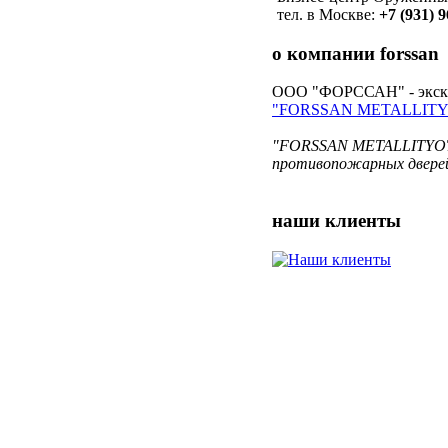
тел. в Москве:
+7 (931) 
о компании
forssan
ООО "ФОРССАН" - экскл
"FORSSAN METALLITY
"FORSSAN METALLITYOT O
противопожарных дверей
наши
клиенты