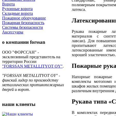
стандартные, униве
Ворота
полимерным покрытием 
Рулонные ворота
латекса.
Складные ворота
Пожарное оборудование
Латексирован
Пожарная безопасность
Системы безопасности
Рукава пожарные ла
Аксессуары
материалов с синтет
лавсан). Для повышени
о компании
forssan
пропитывают латек
латексированные име
ООО "ФОРССАН" -
хорошей эластичностью.
эксклюзивный представитель на
территории России
Пожарные
рук
"FORSSAN METALLITYOT OY"
.
"FORSSAN METALLITYOT OY" -
Напорные пожарные р
финский лидер по производству
комплекты мотопомп 
металлических противопожарных
шкафов жилых помещени
дверей и ворот.
различным внутренним ди
Рукава типа «
наши
клиенты
В комплектах передви