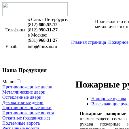
в Санкт-Петербурге:
Производство и 
(812)
600-55-12
металлических 
Телефоны:
(812)
950-31-27
в Москве:
(931)
968-31-27
Главная страница
Пожарное
Email:
info
@
forssan.ru
Наша
Продукция
Меню
Пожарные р
Противопожарные двери
Металлические двери
Остекленные двери
Напорные рукава
Декоративные двери
Всасывающие рук
Противопожарные люки
Противопожарные ворота
Пожарные напорные 
Откатные (раздвижные)
пламегасящего состава
Подъемные ворота
рукава пожарные н
Распашные ворота