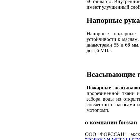
«Стандарт». Внутренний 
имеют улучшенный слой 
Напорные
рука
Напорные пожарные 
устойчивости к маслам,
диаметрами 55 и 66 мм.
до 1,6 МПа.
Всасывающие
Пожарные всасывающ
прорезиненной ткани и
забора воды из открыт
совместно с насосами 
мотопомп.
о компании
forssan
ООО "ФОРССАН" - экскл
"FORSSAN METALLITY