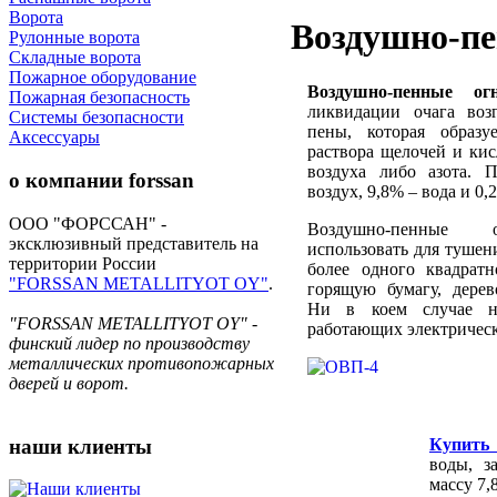
Ворота
Воздушно-пе
Рулонные ворота
Складные ворота
Пожарное оборудование
Воздушно-пенные ог
Пожарная безопасность
ликвидации очага во
Системы безопасности
пены, которая образ
Аксессуары
раствора щелочей и кис
воздуха либо азота. 
о компании
forssan
воздух, 9,8% – вода и 0
ООО "ФОРССАН" -
Воздушно-пенные о
эксклюзивный представитель на
использовать для тушен
территории России
более одного квадрат
"FORSSAN METALLITYOT OY"
.
горящую бумагу, дерев
Ни в коем случае не
"FORSSAN METALLITYOT OY" -
работающих электрическ
финский лидер по производству
металлических противопожарных
дверей и ворот.
наши
клиенты
Купить
воды, з
массу 7,