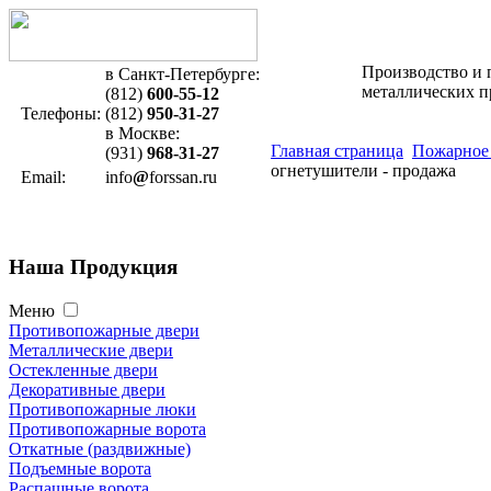
Производство и 
в Санкт-Петербурге:
металлических 
(812)
600-55-12
Телефоны:
(812)
950-31-27
в Москве:
Главная страница
Пожарное
(931)
968-31-27
огнетушители - продажа
Email:
info
@
forssan.ru
Наша
Продукция
Меню
Противопожарные двери
Металлические двери
Остекленные двери
Декоративные двери
Противопожарные люки
Противопожарные ворота
Откатные (раздвижные)
Подъемные ворота
Распашные ворота