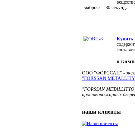
веществ
выброса – 30 секунд.
Купить
содержи
составля
о ком
ООО "ФОРССАН" - экскл
"FORSSAN METALLITY
"FORSSAN METALLITYOT O
противопожарных дверей
наши
клиенты