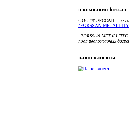
о компании
forssan
ООО "ФОРССАН" - экскл
"FORSSAN METALLITY
"FORSSAN METALLITYOT O
противопожарных дверей
наши
клиенты