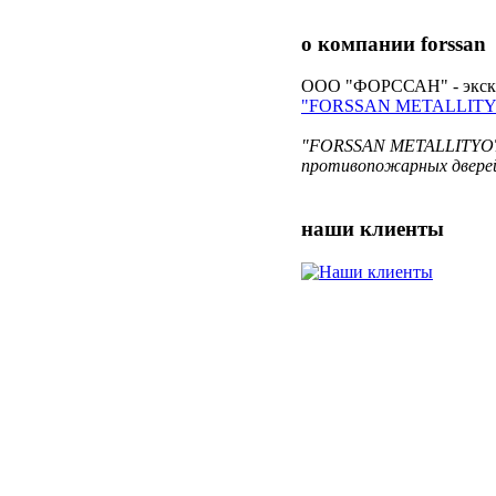
о компании
forssan
ООО "ФОРССАН" - экскл
"FORSSAN METALLITY
"FORSSAN METALLITYOT O
противопожарных дверей
наши
клиенты