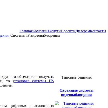
Главная
Компания
Услуги
Проекты
Дилерам
Контакты
дения
Системы IP видеонаблюдения
 крупном объекте или получать
Типовые решения
нии, то
установка системы
IP-
ешением.
Охранные системы
видеонаблюдения
ством цифровых и аналоговых