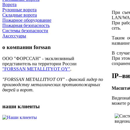
Ворота
Рулонные ворота
При съем
Складные ворота
LAN/WAN
Пожарное оборудование
При рабо
Пожарная безопасность
сеть.
Системы безопасности
Аксессуары
Таким о
название
о компании
forssan
В случае
При этом
ООО "ФОРССАН" - эксклюзивный
сохранен
представитель на территории России
"FORSSAN METALLITYOT OY"
.
IP–ви
"FORSSAN METALLITYOT OY" - финский лидер по
производству металлических противопожарных
Масштаб
дверей и ворот.
Видеонаб
можете р
наши
клиенты