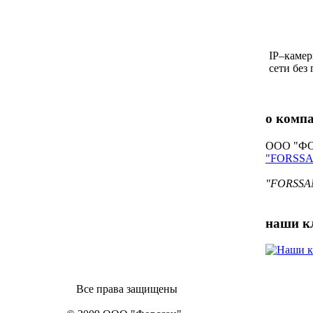
IP–камер
сети без
о комп
ООО "ФОР
"FORSS
"FORSSAN
наши
к
Все права защищены