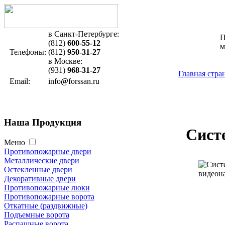
в Санкт-Петербурге:
П
(812)
600-55-12
м
Телефоны:
(812)
950-31-27
в Москве:
(931)
968-31-27
Главная стра
Email:
info
@
forssan.ru
Наша
Продукция
Сист
Меню
Противопожарные двери
Металлические двери
Остекленные двери
Декоративные двери
Противопожарные люки
Противопожарные ворота
Откатные (раздвижные)
Подъемные ворота
Распашные ворота