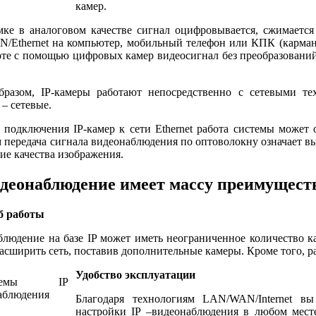
камер.
ке в аналоговом качестве сигнал оцифровывается, сжимается 
/Ethernet на компьютер, мобильный телефон или КПК (карма
те с помощью цифровых камер видеосигнал без преобразований
бразом, IP-камеры работают непосредственно с сетевыми те
 – сетевые.
 подключения IP-камер к сети Ethernet работа системы может 
 передача сигнала видеонаблюдения по оптоволокну означает в
ие качества изображения.
деонаблюдение имеет массу преимущест
 работы
людение на базе IP может иметь неограниченное количество к
асширить сеть, поставив дополнительные камеры. Кроме того, р
Удобство эксплуатации
Благодаря технологиям LAN/WAN/Internet в
настройки IP –видеонаблюдения в любом мест