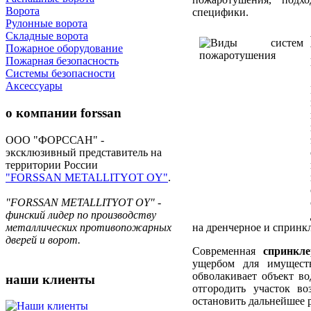
Ворота
специфики.
Рулонные ворота
Складные ворота
Пожарное оборудование
Пожарная безопасность
Системы безопасности
Аксессуары
о компании
forssan
ООО "ФОРССАН" -
эксклюзивный представитель на
территории России
"FORSSAN METALLITYOT OY"
.
"FORSSAN METALLITYOT OY" -
финский лидер по производству
на дренчерное и спринк
металлических противопожарных
дверей и ворот.
Современная
спринкл
ущербом для имуществ
обволакивает объект 
наши
клиенты
отгородить участок в
остановить дальнейшее 