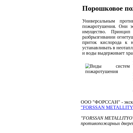
Порошковое
по
Универсальным проти
пожаротушения. Они э
имущество. Принцип 
разбрызгивании огнетуш
приток кислорода к 
устанавливать в неотап
и воды выдерживает хра
ООО "ФОРССАН" - экскл
"FORSSAN METALLITY
"FORSSAN METALLITYOT O
противопожарных дверей