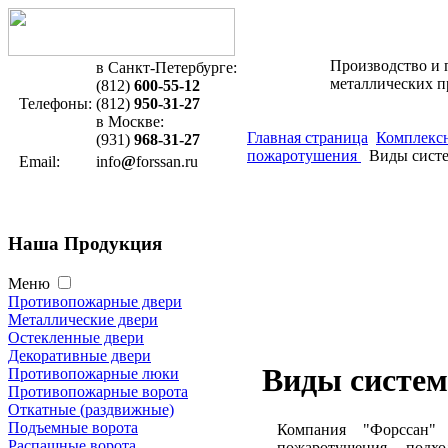
Производство и 
в Санкт-Петербурге:
металлических 
(812)
600-55-12
Телефоны:
(812)
950-31-27
в Москве:
Главная страница
Комплексн
(931)
968-31-27
пожаротушения
Виды сист
Email:
info
@
forssan.ru
Наша
Продукция
Меню
Противопожарные двери
Металлические двери
Остекленные двери
Декоративные двери
Виды систе
Противопожарные люки
Противопожарные ворота
Откатные (раздвижные)
Подъемные ворота
Компания "Форссан" 
Распашные ворота
пожаротушения, подх