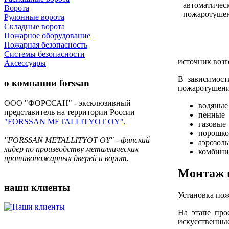
Ворота
Рулонные ворота
Складные ворота
Пожарное оборудование
Пожарная безопасность
Системы безопасности
источник возг
Аксессуары
В зависимост
о компании
forssan
пожаротушени
ООО "ФОРССАН" - эксклюзивный
водяные
представитель на территории России
пенные
"FORSSAN METALLITYOT OY"
.
газовые
порошк
"FORSSAN METALLITYOT OY" - финский
аэрозол
лидер по производству металлических
комбини
противопожарных дверей и ворот.
Монтаж
наши
клиенты
Установка пож
На этапе про
искусственны