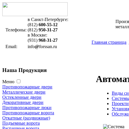
в Санкт-Петербурге:
Произ
(812)
600-55-12
метал
Телефоны:
(812)
950-31-27
в Москве:
(931)
968-31-27
Главная страница
Email:
info
@
forssan.ru
Наша
Продукция
Автома
Меню
Противопожарные двери
Металлические двери
Виды си
Остекленные двери
Системы
Декоративные двери
Проекти
Противопожарные люки
Установ
Противопожарные ворота
Обслужи
Откатные (раздвижные)
Подъемные ворота
Распашные ворота