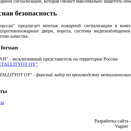
арной сигнализации, которая сможет максимально защитить объе
сная
безопасность
орссан" предлагает монтаж пожарной сигнализации в комп
 (противопожарные двери, ворота, системы видеонаблюдени
тию качества.
и
forssan
 - эксклюзивный представитель на территории России
ETALLITYOT OY"
.
LLITYOT OY" - финский лидер по производству металлических
нты
Разработка сайта
Vagner