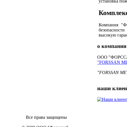
установка пож
Комплек
Компания "Ф
безопасности
высокую гаран
о компани
ООО "ФОРССАН"
"FORSSAN M
"FORSSAN META
наши
клие
Все права защищены