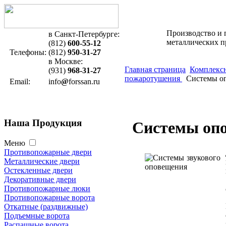
Производство и 
в Санкт-Петербурге:
металлических 
(812)
600-55-12
Телефоны:
(812)
950-31-27
в Москве:
Главная страница
Комплексн
(931)
968-31-27
пожаротушения
Системы о
Email:
info
@
forssan.ru
Наша
Продукция
Системы опо
Меню
Противопожарные двери
Металлические двери
Остекленные двери
Декоративные двери
Противопожарные люки
Противопожарные ворота
Откатные (раздвижные)
Подъемные ворота
Распашные ворота