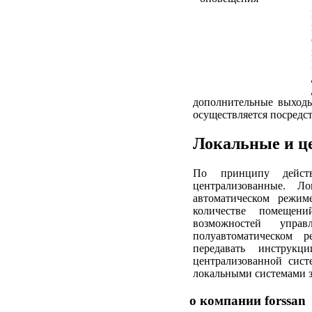
дополнительные выходы
осуществляется посредс
Локальные и
ц
По принципу дейст
централизованные. Л
автоматическом режи
количестве помещени
возможностей упра
полуавтоматическом 
передавать инструкц
централизованной сис
локальными системами з
о компании
forssan