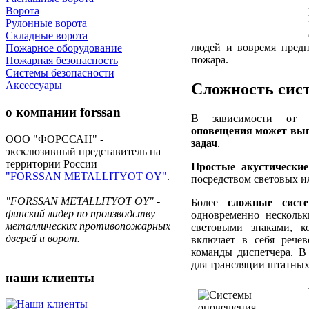
Ворота
Рулонные ворота
Складные ворота
людей и вовремя пред
Пожарное оборудование
пожара.
Пожарная безопасность
Системы безопасности
Аксессуары
Сложность
сис
о компании
forssan
В зависимости от
оповещения может вып
ООО "ФОРССАН" -
задач
.
эксклюзивный представитель на
территории России
Простые акустически
"FORSSAN METALLITYOT OY"
.
посредством световых и
"FORSSAN METALLITYOT OY" -
Более
сложные сист
финский лидер по производству
одновременно несколь
металлических противопожарных
световыми знаками, к
дверей и ворот.
включает в себя речев
команды диспетчера. В
для трансляции штатны
наши
клиенты